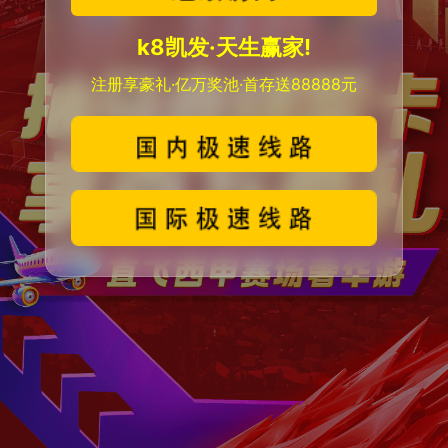
k8凯发·天生赢家!
注册享豪礼·亿万奖池·首存送88888元